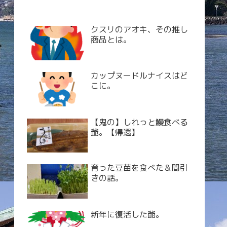
クスリのアオキ、その推し
商品とは。
カップヌードルナイスはど
こに。
【鬼の】しれっと鰻食べる
爺。【帰還】
育った豆苗を食べた＆間引
きの話。
新年に復活した爺。