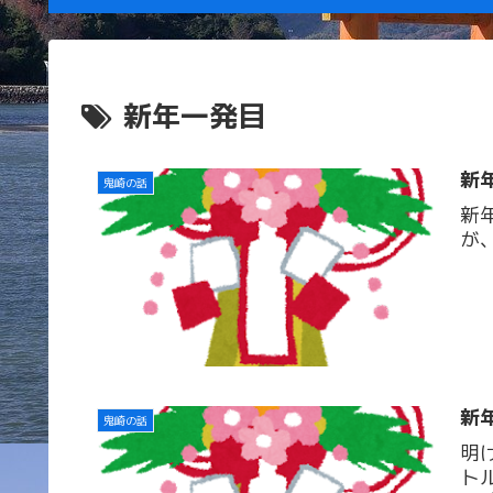
新年一発目
新
鬼崎の話
新
が
新
鬼崎の話
明
ト