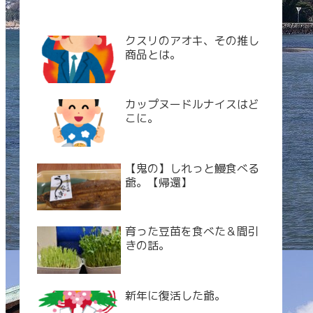
クスリのアオキ、その推し
商品とは。
カップヌードルナイスはど
こに。
【鬼の】しれっと鰻食べる
爺。【帰還】
育った豆苗を食べた＆間引
きの話。
新年に復活した爺。