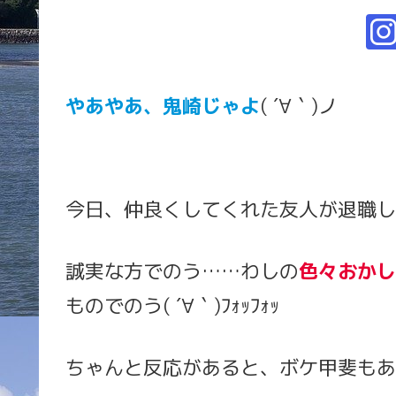
やあやあ、鬼崎じゃよ
( ´∀｀)ノ
今日、仲良くしてくれた友人が退職したのじ
誠実な方でのう……わしの
色々おかし
ものでのう( ´∀｀)ﾌｫｯﾌｫｯ
ちゃんと反応があると、ボケ甲斐もあ