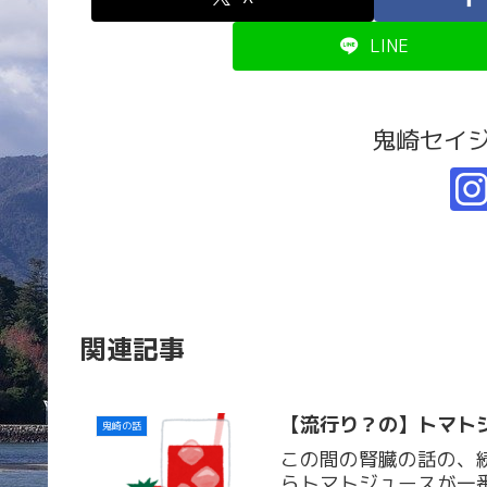
LINE
鬼崎セイ
関連記事
【流行り？の】トマト
鬼崎の話
この間の腎臓の話の、
らトマトジュースが一