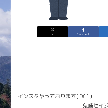
X
Facebook
インスタやっております( ´∀｀)
鬼崎セイ