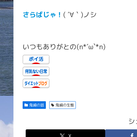
さらばじゃ！
( ´∀｀)ノシ
いつもありがとの(n*´ω`*n)
鬼崎の話
鬼崎の生態
シ
X