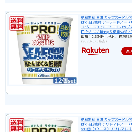
送料無料 日清 カップヌードルP
ぱく&低糖質 シーフードヌードル
（1ケース）シーフード カップ
ロ たんぱく質15g＆糖質50％オ
価格：2,834円（税込、送料無料
(2023/5/5時点)
楽
送料無料 日清 カップヌードルP
ぱく&低糖質 チリトマトヌー
×12個（1ケース）チリトマト 