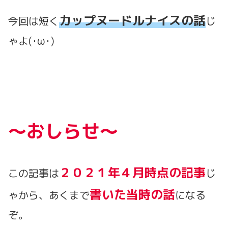
カップヌードルナイスの話
今回は短く
じ
ゃよ(･ω･)
～おしらせ～
２０２１年４月時点の記事
この記事は
じ
書いた当時の話
ゃから、あくまで
になる
ぞ。