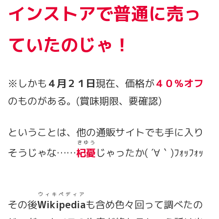
インストアで普通に売っ
ていたのじゃ！
※しかも
４月２１日
現在、価格が
４０％オフ
のものがある。(賞味期限、要確認)
ということは、他の通販サイトでも手に入り
きゆう
そうじゃな……
杞憂
じゃったか( ´∀｀)ﾌｫｯﾌｫｯ
ウィキペディア
その後
Wikipedia
も含め色々回って調べたの