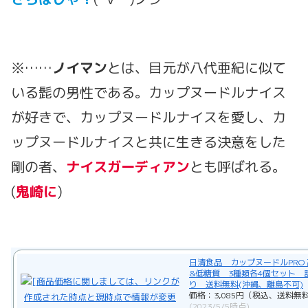
※……
ノイマン
とは、目元が八代亜紀に似て
いる髭の男性である。カップヌードルナイス
が好きで、カップヌードルナイスを愛し、カ
ップヌードルナイスと共に生きる決意をした
剛の者、
ナイスガーディアン
とも呼ばれる。
(
鬼崎に
)
日清食品 カップヌードルPRO
&低糖質 3種類各4個セット 
り 送料無料(沖縄、離島不可)
価格：3,085円（税込、送料無料
(2023/5/5時点)