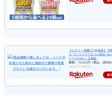
楽
【レビュー投稿で2年保証】 可
ル フレックスベル 2kg刻み 32k
ト FLEXBELL 正規品
価格：74,800円（税込、送料別
(2023/5/5時点)
楽