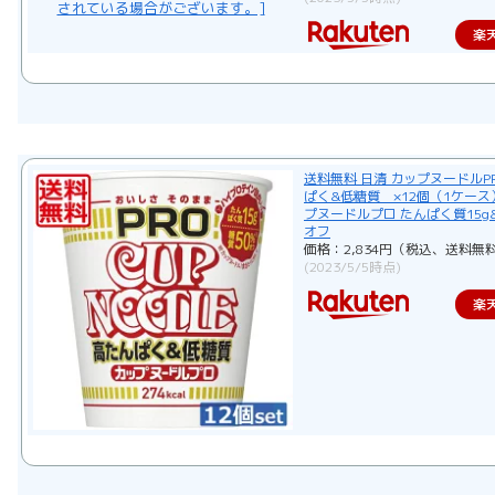
楽
送料無料 日清 カップヌードルP
ぱく&低糖質 ×12個（1ケース
プヌードルプロ たんぱく質15g
オフ
価格：2,834円（税込、送料無料
(2023/5/5時点)
楽