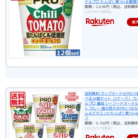
ドルプロ たんぱく質15g＆糖質
価格：2,834円（税込、送料無料
(2023/5/5時点)
楽
送料無料 カップヌードルPRO 
べる24個セット（2ケース） 
ルプロ 醤油 シーフードヌードル
ト カレー 塩分控えめPRO 1日
ム＆ビタミンD たんぱく質15g&
フ
価格：5,158円（税込、送料無料
(2023/5/5時点)