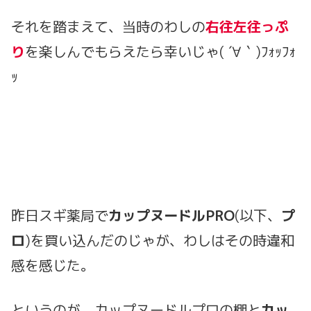
それを踏まえて、当時のわしの
右往左往っぷ
り
を楽しんでもらえたら幸いじゃ( ´∀｀)ﾌｫｯﾌｫ
ｯ
昨日スギ薬局で
カップヌードルPRO
(以下、
プ
ロ
)を買い込んだのじゃが、わしはその時違和
感を感じた。
というのが、カップヌードルプロの棚と
カッ