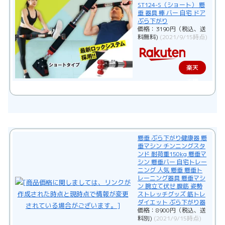
ST124-S（ショート） 懸
垂 器具 棒 バー 自宅 ドア
ぶら下がり
価格：3190円（税込、送
料無料)
(2021/9/15時点)
楽天
で購
入
懸垂 ぶら下がり健康器 懸
垂マシン チンニングスタ
ンド 耐荷重150kg 懸垂マ
シン 懸垂バー 自宅トレー
ニング 人気 懸垂 懸垂ト
レーニング器具 懸垂マシ
ン 腕立て伏せ 腹筋 姿勢
ストレッチグッズ 筋トレ
ダイエット ぶら下がり器
価格：8900円（税込、送
料別)
(2021/9/15時点)