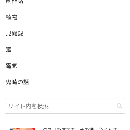
創作話
植物
見聞録
酒
電気
鬼崎の話
クスリのアオキ、その推し商品とは。