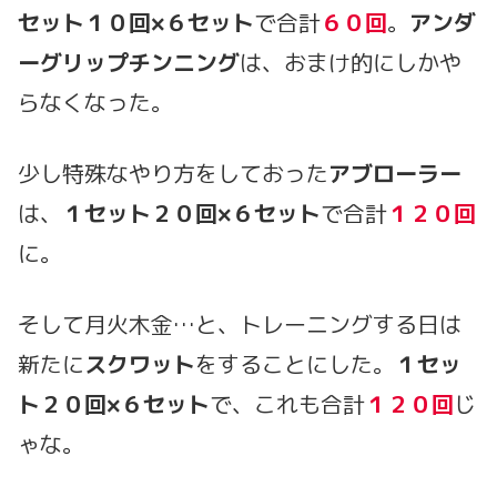
セット１０回×６セット
で合計
６０回
。
アンダ
ーグリップチンニング
は、おまけ的にしかや
らなくなった。
少し特殊なやり方をしておった
アブローラー
は、
１セット２０回×６セット
で合計
１２０回
に。
そして月火木金…と、トレーニングする日は
新たに
スクワット
をすることにした。
１セッ
ト２０回×６セット
で、これも合計
１２０回
じ
ゃな。