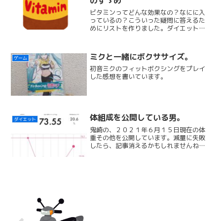
のすゝめ
ビタミンってどんな効果なの？なにに入
っているの？こういった疑問に答えるた
めにリストを作りました。ダイエットや
日々の健康に役立ちます、是非ご覧くだ
さい。
ミクと一緒にボクササイズ。
ゲーム
初音ミクのフィットボクシングをプレイ
した感想を書いています。
体組成を公開している男。
ダイエット
鬼崎の、２０２１年６月１５日現在の体
重その他を公開しています。減量に失敗
したら、記事消えるかもしれませんね！
←