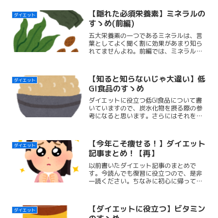
【隠れた必須栄養素】ミネラルの
ダイエット
すゝめ(前編)
五大栄養素の一つであるミネラルは、言
葉としてよく聞く割に効果があまり知ら
れてませんよね。前編では、ミネラルの
内特に重要な多量元素ミネラルについて
説明しています。ダイエットに日々の健
康維持に、是非知って下さい。
【知ると知らないじゃ大違い】低
ダイエット
GI食品のすゝめ
ダイエットに役立つ低GI食品について書
いていますので、炭水化物を摂る際の参
考になると思います。さらにはそれをブ
ーストさせる、食事についてのある考え
方を載せているので、是非一読くださ
い。
【今年こそ痩せる！】ダイエット
ダイエット
記事まとめ！【再】
以前書いたダイエット記事のまとめで
す。今読んでも復習に役立つので、是非
一読ください。ちなみに初心に帰って、
アイキャッチ画像をぴえんにしました←
【ダイエットに役立つ】ビタミン
ダイエット