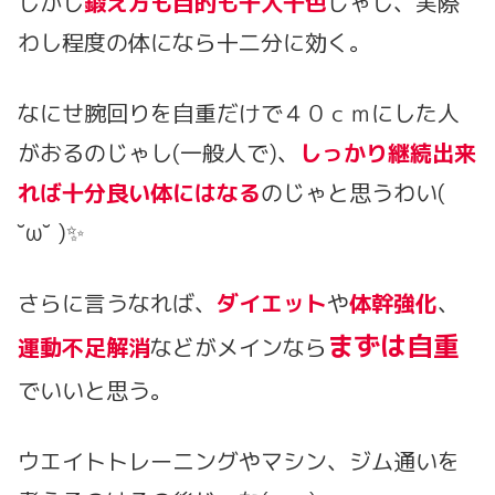
しかし
鍛え方も目的も十人十色
じゃし、実際
わし程度の体になら十二分に効く。
なにせ腕回りを自重だけで４０ｃｍにした人
がおるのじゃし(一般人で)、
しっかり継続出来
れば十分良い体にはなる
のじゃと思うわい(
˘ω˘ )✨
さらに言うなれば、
ダイエット
や
体幹強化
、
まずは自重
運動不足解消
などがメインなら
でいいと思う。
ウエイトトレーニングやマシン、ジム通いを