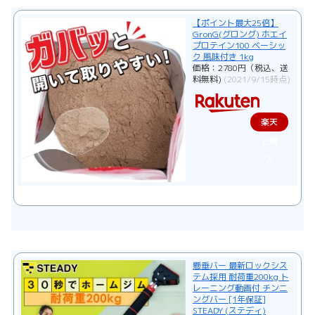
【ポイント最大25倍】
GronG(グロング) ホエイ
プロテイン100 ベーシッ
ク 風味付き 1kg
価格：2780円（税込、送
料無料)
(2021/9/15時点)
楽天
で購
入
懸垂バー 最新ロックシス
テム採用 耐荷重200kg ト
レーニング動画付 チンニ
ングバー [1年保証]
STEADY (ステディ)