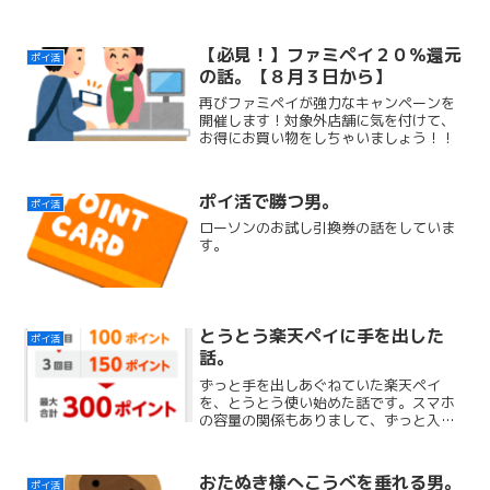
【必見！】ファミペイ２０％還元
ポイ活
の話。【８月３日から】
再びファミペイが強力なキャンペーンを
開催します！対象外店舗に気を付けて、
お得にお買い物をしちゃいましょう！！
ポイ活で勝つ男。
ポイ活
ローソンのお試し引換券の話をしていま
す。
とうとう楽天ペイに手を出した
ポイ活
話。
ずっと手を出しあぐねていた楽天ペイ
を、とうとう使い始めた話です。スマホ
の容量の関係もありまして、ずっと入れ
てなかったんですが……やはりお得です
ね！
おたぬき様へこうべを垂れる男。
ポイ活