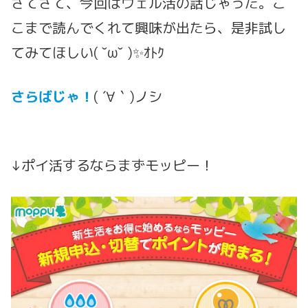
さてさて、今回はウェル活の話じゃった。こ
こまで読んでくれて興味が出たら、是非試し
てみてほしい( ˘ω˘ )✨ｵﾄｸ
さらばじゃ！
( ´∀｀)ノシ
↓ポイ活するならまずモッピー！