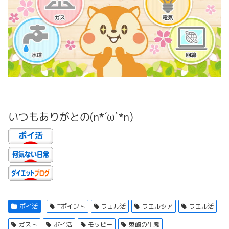
いつもありがとの(n*´ω`*n)
ポイ活
Tポイント
ウェル活
ウエルシア
ウエル活
ガスト
ポイ活
モッピー
鬼崎の生態