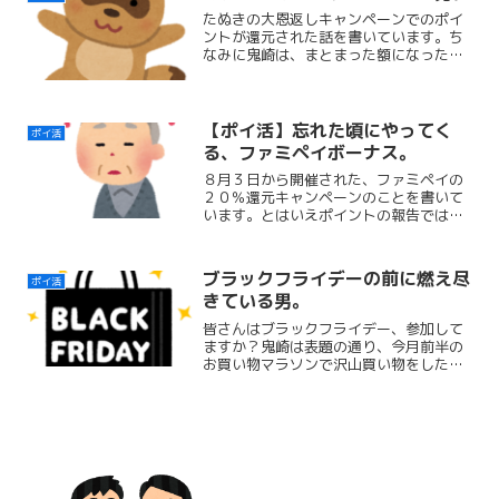
たぬきの大恩返しキャンペーンでのポイ
ントが還元された話を書いています。ち
なみに鬼崎は、まとまった額になったら
チャージして、その額と同額の現金を貯
金に回しています。ポイ活貯金、オスス
メですよ。
【ポイ活】忘れた頃にやってく
ポイ活
る、ファミペイボーナス。
８月３日から開催された、ファミペイの
２０％還元キャンペーンのことを書いて
います。とはいえポイントの報告ではな
く、注意喚起ですが←
ブラックフライデーの前に燃え尽
ポイ活
きている男。
皆さんはブラックフライデー、参加して
ますか？鬼崎は表題の通り、今月前半の
お買い物マラソンで沢山買い物をしたの
でスルーです。