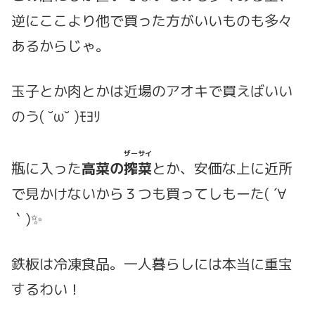
逆にここより他で買った方がいいものも多々
あるからじゃ。
玉子とか肉とかは近場のアオキで買えばいい
のう( ˘ω˘ )ﾓﾖﾘ
ザーサイ
瓶に入った
高菜の
搾菜
とか、安価な上に近所
で見かけないから３つも買ってしもーた( ´∀
｀)✨
鉄板は冷凍食品。一人暮らしには本当に重宝
するわい！