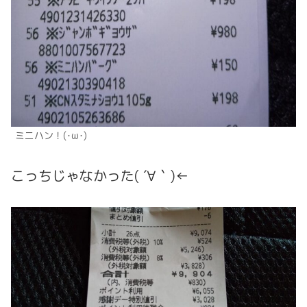
ミニハン！(･ω･)
こっちじゃなかった( ´∀｀)←