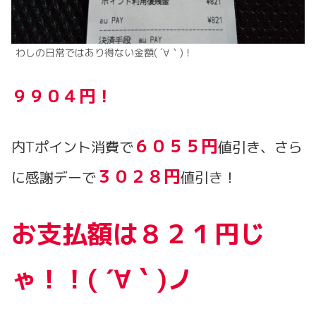
わしの日常ではあり得ない金額( ´∀｀)！
９９０４円！
６０５５円
内Tポイント消費で
値引き、さら
３０２８円
に感謝デーで
値引き！
お支払額は８２１円じ
ゃ！！( ´∀｀)ノ