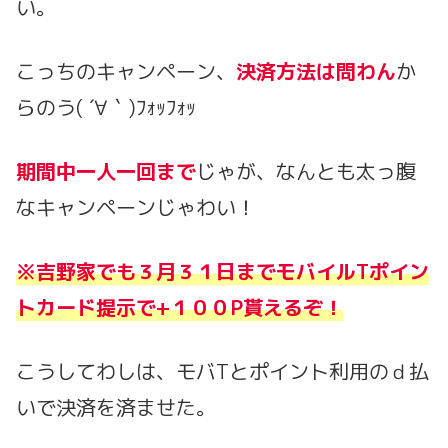
い。
こっちのキャンペーン、
決済方法は問わん
か
らのう( ´∀｀)ﾌｫｯﾌｫｯ
期間中一人一回まで
じゃが、なんとも太っ腹
なキャンペーンじゃわい！
※吉野家でも３月３１日までモバイルTポイン
トカード提示で+１００P貰えるぞ！
こうしてわしは、モバTとポイント利用のｄ払
いで決済を済ませた。