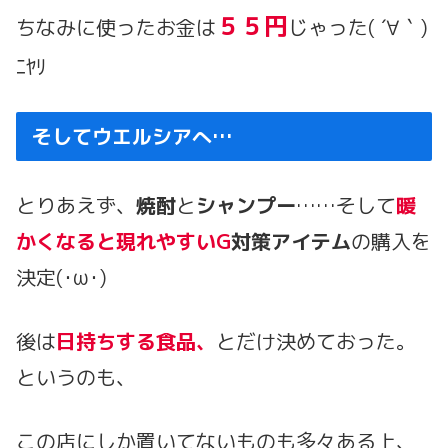
５５円
ちなみに使ったお金は
じゃった( ´∀｀)
ﾆﾔﾘ
そしてウエルシアへ…
とりあえず、
焼酎
と
シャンプー
……そして
暖
かくなると現れやすいG
対策アイテム
の購入を
決定(･ω･)
後は
日持ちする食品、
とだけ決めておった。
というのも、
この店にしか置いてないものも多々ある上、