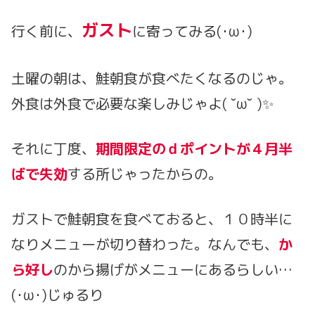
ガスト
行く前に、
に寄ってみる(･ω･)
土曜の朝は、鮭朝食が食べたくなるのじゃ。
外食は外食で必要な楽しみじゃよ( ˘ω˘ )✨
それに丁度、
期
間限定のｄポイントが４月半
ばで失効
する所じゃったからの。
ガストで鮭朝食を食べておると、１０時半に
なりメニューが切り替わった。なんでも、
か
ら好し
のから揚げがメニューにあるらしい…
(･ω･)じゅるり