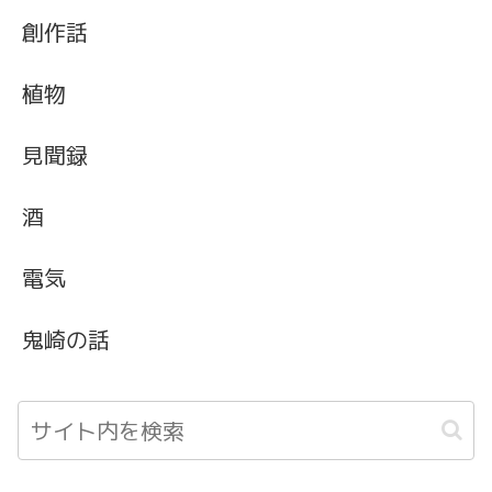
創作話
植物
見聞録
酒
電気
鬼崎の話