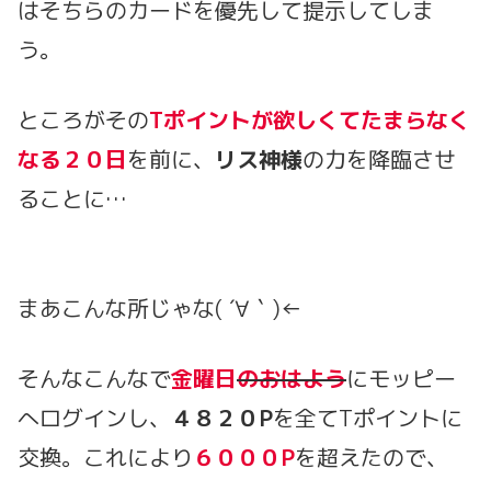
はそちらのカードを優先して提示してしま
う。
ところがその
Tポイントが欲しくてたまらなく
なる２０日
を前に、
リス神様
の力を降臨させ
ることに…
まあこんな所じゃな( ´∀｀)←
そんなこんなで
金曜日
のおはよう
にモッピー
へログインし、
４８２０P
を全てTポイントに
交換。これにより
６０００P
を超えたので、