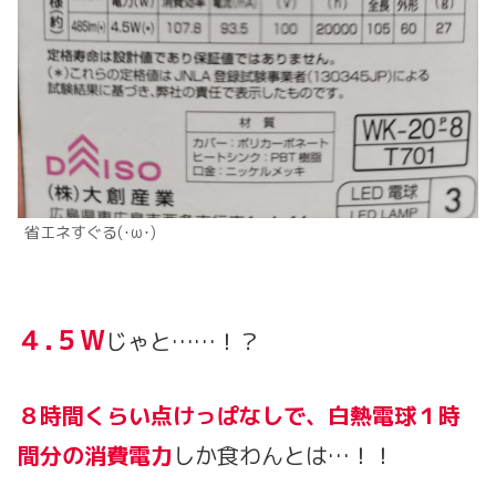
省エネすぐる(･ω･)
４.５W
じゃと……！？
８時間くらい点けっぱなしで、白熱電球１時
間分の消費電力
しか食わんとは…！！