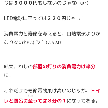
今は
５０００円
もしないのじゃな(･ω･)
LED電球に至っては
２２０円
じゃし！
消費電力と寿命を考えると、白熱電球よりか
なり安いわい( ´∀｀)ﾌｫｯﾌｫｯ
結果、わしの
部屋の灯りの消費電力は半分
に。
これだけでも節電効果は高いのじゃが、
トイ
いた
レと風呂に
至
っては
８分の１
になっておる。