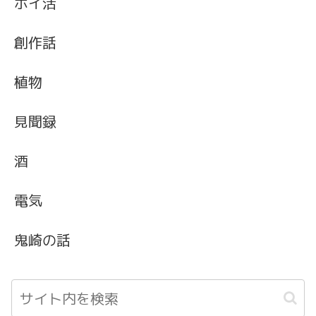
ポイ活
創作話
植物
見聞録
酒
電気
鬼崎の話