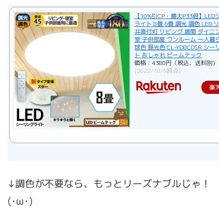
【10%引CP・最大P33倍】LE
ライト 8畳 6畳 調光 調色 LED
井直付灯 リビング 居間 ダイニン
室 子供部屋 ワンルーム 一人暮ら
球色 昼光色 CL-YD8CDSR シ
ト おしゃれ ビームテック
価格：4380円（税込、送料別)
(2022/10/5時点)
楽
↓調色が不要なら、もっとリーズナブルじゃ！
(･ω･)