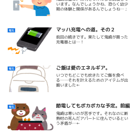
います。なんでしょうかね、恐らく幼少
期の体験と関係があるんでしょうね…；
マッハ充電への道。その２
電気
前回の続きです。果たして鬼崎が買った
充電器とは…！
ご飯は愛のエネルギア。
電気
いつでもどこでも炊きたてご飯を食べ
る……それを叶えるためのアイテムが出
揃いました←
節電してもポカポカな予定。前編
電気
鬼崎は寒いのが苦手です。それなのに断
熱材の死んだアパートに住んでいるとい
う矛盾が…←