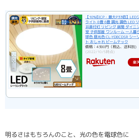
【10%引CP・最大P33倍】LE
ライト 8畳 6畳 調光 調色 LED
井直付灯 リビング 居間 ダイニン
室 子供部屋 ワンルーム 一人暮ら
球色 昼光色 CL-YD8CDSR シ
ト おしゃれ ビームテック
価格：4380円（税込、送料別)
(2022/10/5時点)
楽
明るさはもちろんのこと、光の色を電球色に