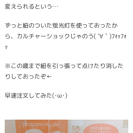
変えられるという…
ずっと紐のついた蛍光灯を使っておったか
ら、カルチャーショックじゃのう( ´∀｀)ﾌｫｯﾌｫ
ｯ
※この歳まで紐を引っ張って点けたり消した
りしておったぞ←
早速注文してみた(･ω･)