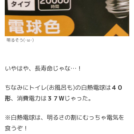
明るそう(･ω･)
いやはや、長寿命じゃな…！
ちなみにトイレ(お風呂も)の白熱電球は
４０
形
、消費電力は
３７W
じゃった。
※白熱電球は、明るさの割にむっちゃ電気を
食うぞ！