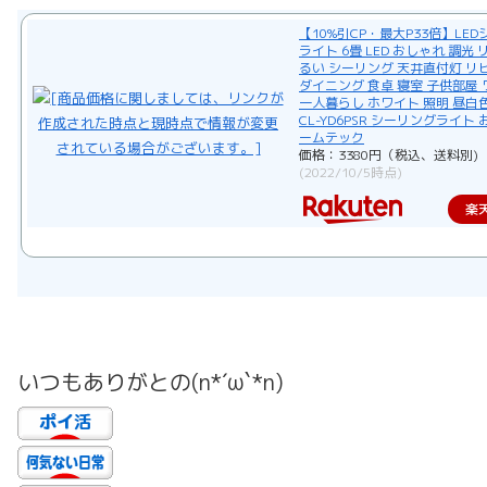
【10%引CP・最大P33倍】LE
ライト 6畳 LED おしゃれ 調光 
るい シーリング 天井直付灯 リ
ダイニング 食卓 寝室 子供部屋
一人暮らし ホワイト 照明 昼白色 
CL-YD6PSR シーリングライト
ームテック
価格：3380円（税込、送料別)
(2022/10/5時点)
楽
いつもありがとの(n*´ω`*n)